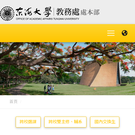
首頁
跨校選課
跨校雙主修、輔系
國內交換生