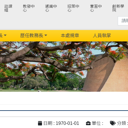
註課
教發中
通識中
招策中
實習中
創新學
組
心
心
心
心
院
長
歷任教務長
本處規章
人員執掌
日期 : 1970-01-01
單位 :
分類 