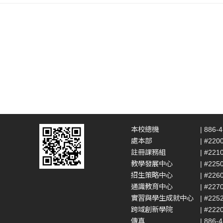
本校總機
| 886-
處本部
| #220
註冊課務組
| #221
教學發展中心
| #225
招生策略中心
| #226
通識教育中心
| #227
實習與學生成就中心
| #225
跨域創新學院
| #222
傳真
| 886-