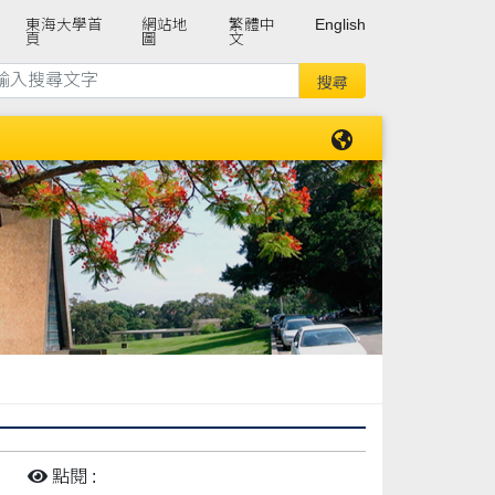
東海大學首
網站地
繁體中
English
頁
圖
文
:
點閱 :