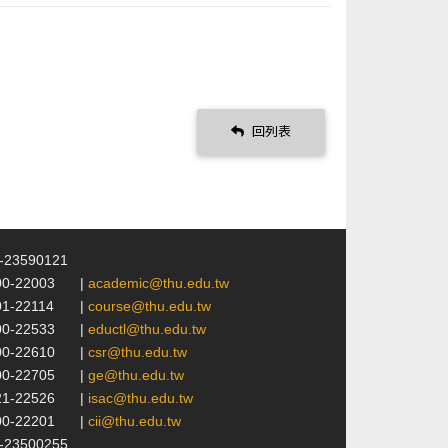
回列表
4-23590121
00-22003
|
academic@thu.edu.tw
01-22114
|
course@thu.edu.tw
00-22533
|
eductl@thu.edu.tw
00-22610
|
csr@thu.edu.tw
00-22705
|
ge@thu.edu.tw
21-22526
|
isac@thu.edu.tw
00-22201
|
cii@thu.edu.tw
4-23500255