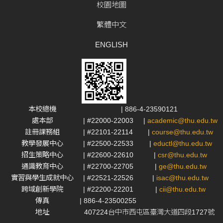
校園地圖
繁體中文
ENGLISH
本校總機
| 886-4-23590121
處本部
| #22000-22003
|
academic@thu.edu.tw
註冊課務組
| #22101-22114
|
course@thu.edu.tw
教學發展中心
| #22500-22533
|
eductl@thu.edu.tw
招生策略中心
| #22600-22610
|
csr@thu.edu.tw
通識教育中心
| #22700-22705
|
ge@thu.edu.tw
實習與學生成就中心
| #22521-22526
|
isac@thu.edu.tw
跨域創新學院
| #22200-22201
|
cii@thu.edu.tw
傳真
| 886-4-23500255
地址
407224台中市西屯區臺灣大道四段1727號